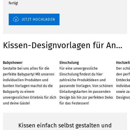
fertig!
JETZT HOCHLADEN
Kissen-Designvorlagen für Anlässe
Babyshower
Einschulung
Hochzeit
Gestalte bei uns alles für die
Für eine unvergessliche
Der schö
perfekte Babyparty! Mit unseren
Einschulung findest du hier
den perf
individuellen Produkten und
zahlreiche Produktideen und
Entdecke
bunten Vorlagen machst du die
passende Vorlagen. Von schönen
individu
Babyparty zu einem
Einladungskarten im passenden
sowie za
unvergesslichen Erlebnis für dich
Design bis hin zur perfekten Deko
Designvo
und deine Gäste!
für das Festessen!
Kissen einfach selbst gestalten und