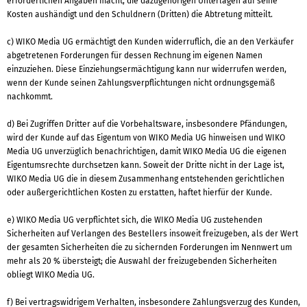
erforderlichen Angaben macht, die dazugehörigen Unterlagen auf seine
Kosten aushändigt und den Schuldnern (Dritten) die Abtretung mitteilt.
c) WIKO Media UG ermächtigt den Kunden widerruflich, die an den Verkäufer
abgetretenen Forderungen für dessen Rechnung im eigenen Namen
einzuziehen. Diese Einziehungsermächtigung kann nur widerrufen werden,
wenn der Kunde seinen Zahlungsverpflichtungen nicht ordnungsgemäß
nachkommt.
d) Bei Zugriffen Dritter auf die Vorbehaltsware, insbesondere Pfändungen,
wird der Kunde auf das Eigentum von WIKO Media UG hinweisen und WIKO
Media UG unverzüglich benachrichtigen, damit WIKO Media UG die eigenen
Eigentumsrechte durchsetzen kann. Soweit der Dritte nicht in der Lage ist,
WIKO Media UG die in diesem Zusammenhang entstehenden gerichtlichen
oder außergerichtlichen Kosten zu erstatten, haftet hierfür der Kunde.
e) WIKO Media UG verpflichtet sich, die WIKO Media UG zustehenden
Sicherheiten auf Verlangen des Bestellers insoweit freizugeben, als der Wert
der gesamten Sicherheiten die zu sichernden Forderungen im Nennwert um
mehr als 20 % übersteigt; die Auswahl der freizugebenden Sicherheiten
obliegt WIKO Media UG.
f) Bei vertragswidrigem Verhalten, insbesondere Zahlungsverzug des Kunden,