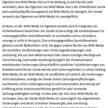
Eigentum von WIKO Media UGd urch Verbindung, so wird bereits jetzt
vereinbart, dass das Eigentum von WIKO Media UGa n der einheitlichen Sache
wert anteilmäßig (Rechnungswert) auf WIKO Media UG übergeht. Der Kunde
verwahrt das Eigentum von WIKO Media UG unentgeltlich.
b) Ware, an der WIKO Media UG Eigentum zusteht, wird im Folgenden als
Vorbehaltsware bezeichnet. Der Kunde ist berechtigt, die Vorbehaltsware im
ordnungsgemäßen Geschäftsverkehr zu verarbeiten und zu veräußern,
solange er nicht in Verzug ist. Zum ordnungsgemäßen Geschäftsverkehr
gehören solche Maßnahmen nicht, die gegen andere Rechte von WIKO Media
UG verstoßen. Verpfändungen oder Sicherungsübereignungen sind
unzulässig. Die aus dem Weiterverkauf oder einem sonstigen Rechtsgrund
(Versicherung, unerlaubte Handlung) bezüglich der Vorbehaltsware
entstehenden Forderungen (einschließlich sämtlicher Saldoforderungen aus
Kontokorrent) tritt der Kunde bereits jetzt sicherungshalber in vollem Umfang
WIKO Media UG ab. WIKO Media UG verpflichtet sich jedoch, die Forderungen
nicht einzuziehen, solange der Kunde seinen Zahlungsverpflichtungen
nachkommt, nicht in Zahlungsverzug ist und insbesondere kein Antrag auf
Eröffnung eines Insolvenzverfahrens gestellt ist oder drohende
Zahlungsunfähigkeit vorliegt. Ist dies aber der Fall, kann WIKO Media UG
verlangen, dass der Kunde WIKO Media UG unverzüglich die abgetretenen
Forderungen und deren Schuldner bekannt gibt, alle zum Einzug