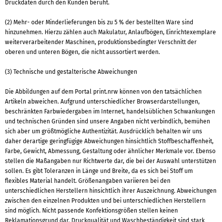
Druckdaten durch den Kunden beruht.
(2) Mehr- oder Minderlieferungen bis zu 5 % der bestellten Ware sind
hinzunehmen. Hierzu zählen auch Makulatur, Anlaufbögen, Einrichtexemplare
weiterverarbeitender Maschinen, produktionsbedingter Verschnitt der
oberen und unteren Bögen, die nicht aussortiert werden.
(3) Technische und gestalterische Abweichungen
Die Abbildungen auf dem Portal print.nrw können von den tatsächlichen
Artikeln abweichen. Aufgrund unterschiedlicher Browserdarstellungen,
beschränkten Farbwiedergaben im Internet, handelsüblichen Schwankungen
und technischen Gründen sind unsere Angaben nicht verbindlich, bemühen
sich aber um größtmögliche Authentizität. Ausdrücklich behalten wir uns
daher derartige geringfügige Abweichungen hinsichtlich Stoffbeschaffenheit,
Farbe, Gewicht, Abmessung, Gestaltung oder ähnlicher Merkmale vor. Ebenso
stellen die Maßangaben nur Richtwerte dar, die bei der Auswahl unterstützen
sollen. Es gibt Toleranzen in Länge und Breite, da es sich bei Stoff um
flexibles Material handelt. Größenangaben variieren bei den
unterschiedlichen Herstellern hinsichtlich ihrer Auszeichnung. Abweichungen
zwischen den einzelnen Produkten und bei unterschiedlichen Herstellern
sind möglich. Nicht passende Konfektionsgrößen stellen keinen
Reklamationsgrund dar. Druckqualität und Waschbeständigkeit sind stark