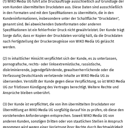
(1) WIKO Media UG führt alle Druckaufträge ausschließlich auf Grundlage der
vom Kunden übermittelten Druckdaten aus. Diese Daten sind ausschließlich
in den Formaten und mit den Spezifikationen zu übermitteln, die in den
Kundeninformationen, insbesondere unter der Schaltfläche "Druckdaten",
genannt sind. Bei abweichenden Datenformaten oder anderen
Spezifikationen ist ein fehlerfreier Druck nicht gewährleistet. Der Kunde trägt
Sorge dafür, dass er Kopien der Druckdaten vorrätig hält, da die Druckdaten
nach Fertigstellung der Druckerzeugnisse von WIKO Media UG geläscht
werden.
(2) In inhaltlicher Hinsicht verpflichtet sich der Kunde, es zu unterlassen,
pornografische, rechts- oder linksextremistische, rassistische,
diskriminierende, jugendgefährdende, gewaltverherrlichende oder die
Verfassung Deutschlands verletzende Inhalte an WIKO Media UG zu
übersenden. Verstößt der Kunde gegen diese Verpflichtung, so ist WIKO Media
UG zur fristlosen Kündigung des Vertrages berechtigt. Weitere Rechte und
Ansprüche bleiben unberührt.
(3) Der Kunde ist verpflichtet, die von ihm übermittelten Druckdaten vor
Übermittlung an WIKO Media UG sorgfältig darauf hin zu prüfen, ob diese den
vorstehenden Anforderungen entsprechen. Soweit WIKO Media UG von
anderen Kunden, sonstigen Dritten oder von staatlichen Stellen in Anspruch
genommen wird wegen einer Verletzung ihrer Rechte durch Rechtswidrigkeit