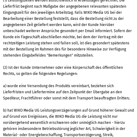
(1) Leistungszeiten werden ausschließlich in Arbeitstagen gerechnet. Die
Lieferfrist beginnt nach Maßgabe der angegebenen relevanten spätesten
Eingangszeit für den jeweiligen Arbeitstag. Falls WIKO Media UG bei der
Bearbeitung einer Bestellung feststellt, dass die Bestellung nicht zu der
angegebenen Zeit geliefert werden kann, wird der Kunde hierüber
unbeschadet weiterer Ansprüche gesondert per Email informiert. Sofern der
Kunde ein Fixgeschäft abschließen möchte, bei dem der Vertrag mit der
rechtzeitigen Leistung stehen und fallen soll, ist dies gesondert spätestens
mit der Bestellung im Rahmen des für besondere Hinweise zur Verfügung
stehenden Eingabefeldes "Bemerkungen" mitzuteilen.
(2) Ist der Kunde Unternehmer oder eine Körperschaft des öffentlichen
Rechts, so gelten die folgenden Regelungen:
a) wurde eine Versendung des Produkts vereinbart, beziehen sich
Lieferfristen und Liefertermine auf den Zeitpunkt der Übergabe an den
Spediteur, Frachtführer oder sonst mit dem Transport beauftragten Dritten;
b) hat WIKO Media UG Leistungsverzägerungen auf Grund höherer Gewalt und
auf Grund von Ereignissen, die WIKO Media UG die Leistung nicht nur
vorübergehend wesentlich erschweren oder unmöglich machen - hierzu
gehören insbesondere Betriebsstörung jeglicher Art, Schwierigkeit in der
Material- oder Energiebeschaffung, Transportverzögerung, Streik,