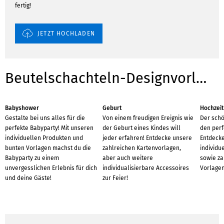
fertig!
JETZT HOCHLADEN
Beutelschachteln-Designvorlagen für Anlässe
Babyshower
Geburt
Hochzeit
Gestalte bei uns alles für die
Von einem freudigen Ereignis wie
Der schö
perfekte Babyparty! Mit unseren
der Geburt eines Kindes will
den perf
individuellen Produkten und
jeder erfahren! Entdecke unsere
Entdecke
bunten Vorlagen machst du die
zahlreichen Kartenvorlagen,
individu
Babyparty zu einem
aber auch weitere
sowie za
unvergesslichen Erlebnis für dich
individualisierbare Accessoires
Vorlagen
und deine Gäste!
zur Feier!