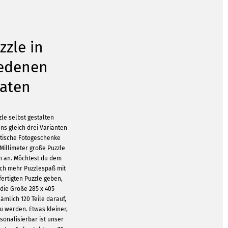
zzle in
iedenen
aten
le selbst gestalten
uns gleich drei Varianten
ntische Fotogeschenke
 Millimeter große Puzzle
en an. Möchtest du dem
ch mehr Puzzlespaß mit
fertigten Puzzle geben,
die Größe 285 x 405
ämlich 120 Teile darauf,
u werden. Etwas kleiner,
sonalisierbar ist unser