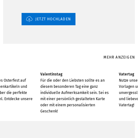
JETZT HOCHLADEN
MEHR ANZEIGEN
Valentinstag
Vatertag
es Osterfest auf
Für die oder den Liebsten sollte es an
Nutze unse
henkartikeln und
diesem besonderen Tag eine ganz
Vorlagen u
ber die perfekte
individuelle Aufmerksamkeit sein. Sei es
unvergessl
hl. Entdecke unsere
mit einer persönlich gestalteten Karte
und liebev
oder mit einem personalisierten
Vatertag!
Geschenk!