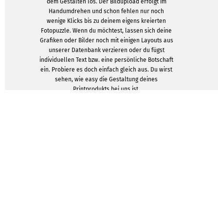
dem Gestalten los. Der Bildupload erfolgt im
Handumdrehen und schon fehlen nur noch
wenige Klicks bis zu deinem eigens kreierten
Fotopuzzle. Wenn du möchtest, lassen sich deine
Grafiken oder Bilder noch mit einigen Layouts aus
unserer Datenbank verzieren oder du fügst
individuellen Text bzw. eine persönliche Botschaft
ein. Probiere es doch einfach gleich aus. Du wirst
sehen, wie easy die Gestaltung deines
Printprodukts bei uns ist.
DESIGNVORLAGEN ZEIGEN
Ein Fotop