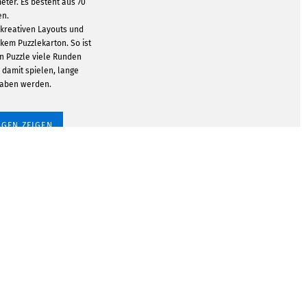
meter. Es besteht aus 70
en.
kreativen Layouts und
ckem Puzzlekarton. So ist
in Puzzle viele Runden
e damit spielen, lange
haben werden.
GEN ZEIGEN