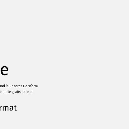
le
 und in unserer Herzform
stalte gratis online!
ormat