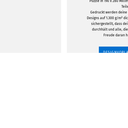
Puzzle in 190 x 280 Milli
Teil
Gedruckt werden deine 
Designs auf 1.300 g/m² di
sichergestellt, dass de
durchhält und alle, di
Freude daran 
DESIGNVORLA
uzzle sagt