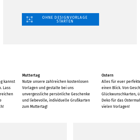
OHNE DESIGNVORLAGE
STARTEN
Muttertag
Ostern
ag kannst
Nutze unsere zahlreichen kostenlosen
Alles für euer perfekt
n. Lass
Vorlagen und gestalte bei uns
einen Blick. Von Gesc
lreichen
unvergessliche persönliche Geschenke
Glückwunschkarten, ü
e
und liebevolle, individuelle Grußkarten
Deko für das Osterma
ch!
zum Muttertag!
vielen Vorlagen!