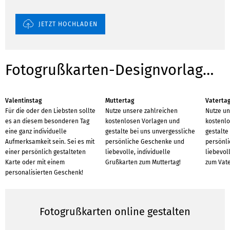
JETZT HOCHLADEN
Fotogrußkarten-Designvorlagen für Anlässe
Valentinstag
Muttertag
Vaterta
Für die oder den Liebsten sollte
Nutze unsere zahlreichen
Nutze un
es an diesem besonderen Tag
kostenlosen Vorlagen und
kostenlo
eine ganz individuelle
gestalte bei uns unvergessliche
gestalte
Aufmerksamkeit sein. Sei es mit
persönliche Geschenke und
persönl
einer persönlich gestalteten
liebevolle, individuelle
liebevol
Karte oder mit einem
Grußkarten zum Muttertag!
zum Vate
personalisierten Geschenk!
Fotogrußkarten online gestalten