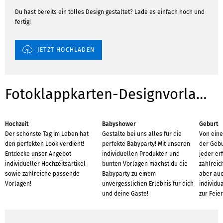
Du hast bereits ein tolles Design gestaltet? Lade es einfach hoch und
fertig!
JETZT HOCHLADEN
Fotoklappkarten-Designvorlagen für Anlässe
Hochzeit
Babyshower
Geburt
Der schönste Tag im Leben hat
Gestalte bei uns alles für die
Von eine
den perfekten Look verdient!
perfekte Babyparty! Mit unseren
der Gebu
Entdecke unser Angebot
individuellen Produkten und
jeder er
individueller Hochzeitsartikel
bunten Vorlagen machst du die
zahlreic
sowie zahlreiche passende
Babyparty zu einem
aber auc
Vorlagen!
unvergesslichen Erlebnis für dich
individu
und deine Gäste!
zur Feier