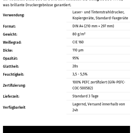
was brillante Druckergebnisse garantiert.
Laser- und Tintenstrahldrucker,
Verwendung:
Kopiergeräte, Standard-Faxgeräte
DIN A4 (210 mm × 297 mm)
Format:
80 g/m²
Gewicht:
CIE 160
Weißegrad:
110 μm
Dicke:
95%
Opazität:
28s
Glattheit:
3,5 - 5,5%
Feuchtigkeit:
100% PEFC zertifiziert (GFA-PEFC-
Zertifizierung:
COC-500582)
Standard 3 Tage
Lieferzeit:
Lagernd, Versand innerhalb von
Verfügbarkeit
24h