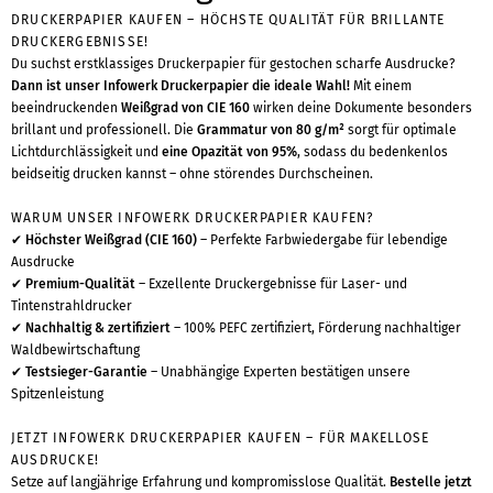
DRUCKERPAPIER KAUFEN – HÖCHSTE QUALITÄT FÜR BRILLANTE
DRUCKERGEBNISSE!
Du suchst erstklassiges Druckerpapier für gestochen scharfe Ausdrucke?
Dann ist unser Infowerk Druckerpapier die ideale Wahl!
Mit einem
beeindruckenden
Weißgrad von CIE 160
wirken deine Dokumente besonders
brillant und professionell. Die
Grammatur von 80 g/m²
sorgt für optimale
Lichtdurchlässigkeit und
eine Opazität von 95%
, sodass du bedenkenlos
beidseitig drucken kannst – ohne störendes Durchscheinen.
WARUM UNSER INFOWERK DRUCKERPAPIER KAUFEN?
✔
Höchster Weißgrad (CIE 160)
– Perfekte Farbwiedergabe für lebendige
Ausdrucke
✔
Premium-Qualität
– Exzellente Druckergebnisse für Laser- und
Tintenstrahldrucker
✔
Nachhaltig & zertifiziert
– 100% PEFC zertifiziert, Förderung nachhaltiger
Waldbewirtschaftung
✔
Testsieger-Garantie
– Unabhängige Experten bestätigen unsere
Spitzenleistung
JETZT INFOWERK DRUCKERPAPIER KAUFEN – FÜR MAKELLOSE
AUSDRUCKE!
Setze auf langjährige Erfahrung und kompromisslose Qualität.
Bestelle jetzt