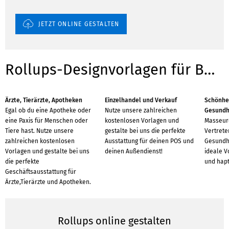
JETZT ONLINE GESTALTEN
Rollups-Designvorlagen für Branchen
Ärzte, Tierärzte, Apotheken
Einzelhandel und Verkauf
Schönhei
Egal ob du eine Apotheke oder
Nutze unsere zahlreichen
Gesundh
eine Paxis für Menschen oder
kostenlosen Vorlagen und
Masseure
Tiere hast. Nutze unsere
gestalte bei uns die perfekte
Vertrete
zahlreichen kostenlosen
Ausstattung für deinen POS und
Gesundhe
Vorlagen und gestalte bei uns
deinen Außendienst!
ideale Vo
die perfekte
und hapt
Geschäftsausstattung für
Ärzte,Tierärzte und Apotheken.
Rollups online gestalten