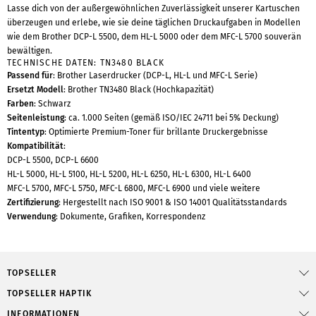
Lasse dich von der außergewöhnlichen Zuverlässigkeit unserer Kartuschen
überzeugen und erlebe, wie sie deine täglichen Druckaufgaben in Modellen
wie dem Brother DCP-L 5500, dem HL-L 5000 oder dem MFC-L 5700 souverän
bewältigen.
TECHNISCHE DATEN: TN3480 BLACK
Passend für
: Brother Laserdrucker (DCP-L, HL-L und MFC-L Serie)
Ersetzt Modell
: Brother TN3480 Black (Hochkapazität)
Farben
: Schwarz
Seitenleistung
: ca. 1.000 Seiten (gemäß ISO/IEC 24711 bei 5% Deckung)
Tintentyp
: Optimierte Premium-Toner für brillante Druckergebnisse
Kompatibilität
:
DCP-L 5500, DCP-L 6600
HL-L 5000, HL-L 5100, HL-L 5200, HL-L 6250, HL-L 6300, HL-L 6400
MFC-L 5700, MFC-L 5750, MFC-L 6800, MFC-L 6900 und viele weitere
Zertifizierung
: Hergestellt nach ISO 9001 & ISO 14001 Qualitätsstandards
Verwendung
: Dokumente, Grafiken, Korrespondenz
TOPSELLER
TOPSELLER HAPTIK
INFORMATIONEN