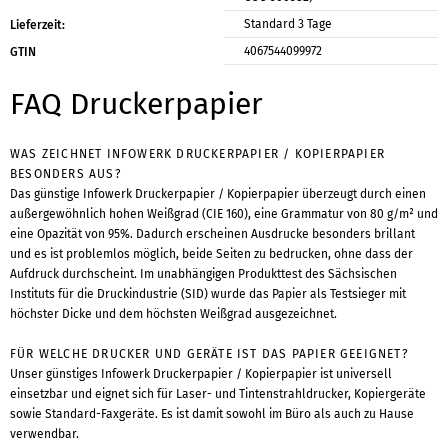
Standard 3 Tage
Lieferzeit:
4067544099972
GTIN
FAQ Druckerpapier
WAS ZEICHNET INFOWERK DRUCKERPAPIER / KOPIERPAPIER
BESONDERS AUS?
Das günstige Infowerk Druckerpapier / Kopierpapier überzeugt durch einen
außergewöhnlich hohen Weißgrad (CIE 160), eine Grammatur von 80 g/m² und
eine Opazität von 95%. Dadurch erscheinen Ausdrucke besonders brillant
und es ist problemlos möglich, beide Seiten zu bedrucken, ohne dass der
Aufdruck durchscheint. Im unabhängigen Produkttest des Sächsischen
Instituts für die Druckindustrie (SID) wurde das Papier als Testsieger mit
höchster Dicke und dem höchsten Weißgrad ausgezeichnet.
FÜR WELCHE DRUCKER UND GERÄTE IST DAS PAPIER GEEIGNET?
Unser günstiges Infowerk Druckerpapier / Kopierpapier ist universell
einsetzbar und eignet sich für Laser- und Tintenstrahldrucker, Kopiergeräte
sowie Standard-Faxgeräte. Es ist damit sowohl im Büro als auch zu Hause
verwendbar.