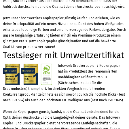
es dir, sowohl Vorder- als auch Rückseiten zu bedrucken, ohne dass der
Aufdruck durchscheint und die Qualität deiner Ausdrucke beeinträchtigt wird.
Jetzt unser hochwertiges Kopierpapier günstig kaufen und erleben, wie es
deine Druckqualität auf ein neues Niveau hebt. Dank des hohen Weißgrades
erhältst du lebendige Farben und eine hervorragende Farbwiedergabe. Durch
unsere langjährige Erfahrung bieten wir dir ein Premium-Produkt zu einem
günstigen Preis. Jetzt Kopierpapier günstig kaufen und auf die bewährte
Qualität von print.nrw vertrauen!
Testsieger mit Umweltzertifikat
Infowerk Druckerpapier / Kopierpapier
hat im Produkttest des renommierten
unabhängigen Prüfinstituts SID
(Sächsisches Institut für die
Druckindustrie) triumphiert. Im direkten Vergleich mit führenden
Konkurrenzprodukten zeichnete es sich sowohl durch die höchste Dicke (Test
nach ISO 534) als auch den höchsten CIE-Weißgrad aus (Test nach ISO 11475).
Wenn du Kopierpapier günstig kaufst, ist die Qualität entscheidend für die
Optik deiner Ausdrucke und die Langlebigkeit deiner Geräte. Das Infowerk
Kopier- und Druckerpapier bietet hervorragende Laufeigenschaften, die