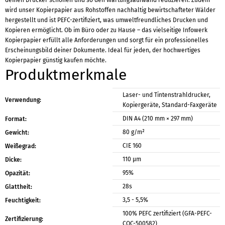
deinen Drucker schonen und so den Wartungsaufwand reduzieren. Zudem
wird unser Kopierpapier aus Rohstoffen nachhaltig bewirtschafteter Wälder
hergestellt und ist PEFC-zertifiziert, was umweltfreundliches Drucken und
Kopieren ermöglicht. Ob im Büro oder zu Hause – das vielseitige Infowerk
Kopierpapier erfüllt alle Anforderungen und sorgt für ein professionelles
Erscheinungsbild deiner Dokumente. Ideal für jeden, der hochwertiges
Kopierpapier günstig kaufen möchte.
Produktmerkmale
Laser- und Tintenstrahldrucker,
Verwendung:
Kopiergeräte, Standard-Faxgeräte
DIN A4 (210 mm × 297 mm)
Format:
80 g/m²
Gewicht:
CIE 160
Weißegrad:
110 μm
Dicke:
95%
Opazität:
28s
Glattheit:
3,5 - 5,5%
Feuchtigkeit:
100% PEFC zertifiziert (GFA-PEFC-
Zertifizierung:
COC-500582)