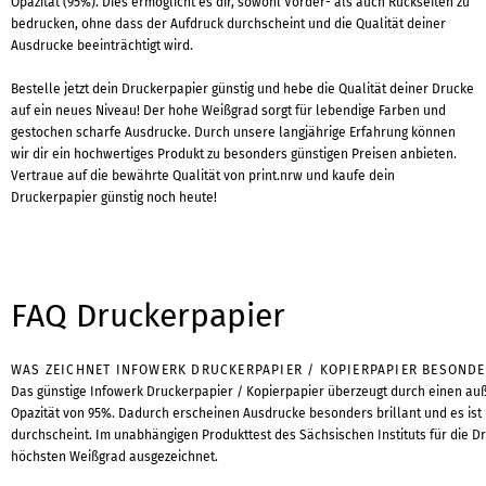
Opazität (95%). Dies ermöglicht es dir, sowohl Vorder- als auch Rückseiten zu
bedrucken, ohne dass der Aufdruck durchscheint und die Qualität deiner
Ausdrucke beeinträchtigt wird.
Bestelle jetzt dein Druckerpapier günstig und hebe die Qualität deiner Drucke
auf ein neues Niveau! Der hohe Weißgrad sorgt für lebendige Farben und
gestochen scharfe Ausdrucke. Durch unsere langjährige Erfahrung können
wir dir ein hochwertiges Produkt zu besonders günstigen Preisen anbieten.
Vertraue auf die bewährte Qualität von print.nrw und kaufe dein
Druckerpapier günstig noch heute!
FAQ Druckerpapier
WAS ZEICHNET INFOWERK DRUCKERPAPIER / KOPIERPAPIER BESOND
Das günstige Infowerk Druckerpapier / Kopierpapier überzeugt durch einen au
Opazität von 95%. Dadurch erscheinen Ausdrucke besonders brillant und es ist
durchscheint. Im unabhängigen Produkttest des Sächsischen Instituts für die Dr
höchsten Weißgrad ausgezeichnet.