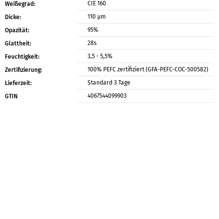
CIE 160
Weißegrad:
110 μm
Dicke:
95%
Opazität:
28s
Glattheit:
3,5 - 5,5%
Feuchtigkeit:
100% PEFC zertifiziert (GFA-PEFC-COC-500582)
Zertifizierung:
Standard 3 Tage
Lieferzeit:
4067544099903
GTIN