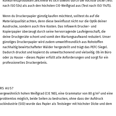
Konkurrenzprodukten zeichnete es sich sowohl durch die höchste Dicke (Test
nach ISO 534) als auch den höchsten CIE-Weißgrad aus (Test nach ISO 11475).
Wenn du Druckerpapier günstig kaufen möchtest, solltest du auf die
Materialqualität achten, denn diese beeinflusst nicht nur die Optik deiner
Ausdrucke, sondern auch Ihre Kosten. Das Infowerk Drucker- und
Kopierpapier überzeugt durch seine hervorragende Laufeigenschaft, die
deine Druckgeräte schont und somit den Wartungsaufwand reduziert. Unser
günstiges Druckerpapier wird zudem umweltfreundlich aus Rohstoffen
nachhaltig bewirtschafteter Wälder hergestellt und trägt das PEFC-Siegel.
Dadurch druckst und kopierst du umweltschonend und vielseitig. Ob im Büro
oder zu Hause – dieses Papier erfüllt alle Anforderungen und sorgt für ein
professionelles Druckergebnis.
ERS AUS?
ßergewöhnlich hohen Weißgrad (CIE 160), eine Grammatur von 80 g/m² und eine
 problemlos möglich, beide Seiten zu bedrucken, ohne dass der Aufdruck
uckindustrie (SID) wurde das Papier als Testsieger mit höchster Dicke und dem